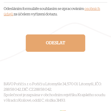
Odesláním formuláře souhlasím se zpracováním
osobních
údajů
za účelem vyřízení dotazu.
ODESLAT
BAVO Poříčí s. r. o. Poříčí u Litomyšle 34, 570 01 Litomyšl., IČO:
288 58 042, DIČ: CZ 288 58 042,
Společnost je zapsána v obchodním rejstříku Krajského soudu
v Hradci Králové, oddíl C, vložka 31493.