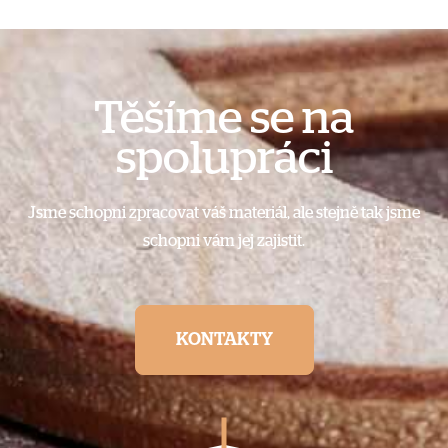
Těšíme se na
spolupráci
Jsme schopni zpracovat váš materiál, ale stejně tak jsme
schopni vám jej zajistit.
KONTAKTY