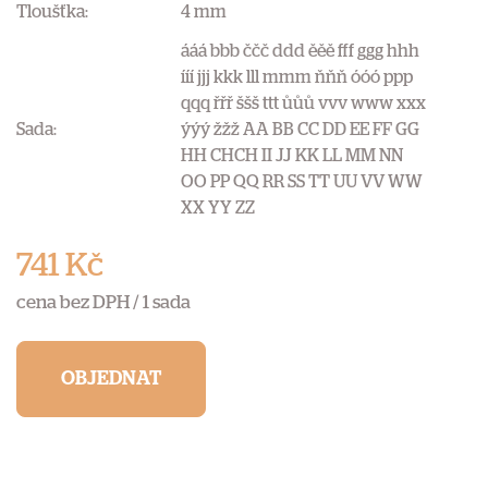
Tloušťka:
4 mm
ááá bbb ččč ddd ěěě fff ggg hhh
ííí jjj kkk lll mmm ňňň óóó ppp
qqq řřř ššš ttt ůůů vvv www xxx
Sada:
ýýý žžž AA BB CC DD EE FF GG
HH CHCH II JJ KK LL MM NN
OO PP QQ RR SS TT UU VV WW
XX YY ZZ
741 Kč
cena bez DPH /
1 sada
OBJEDNAT