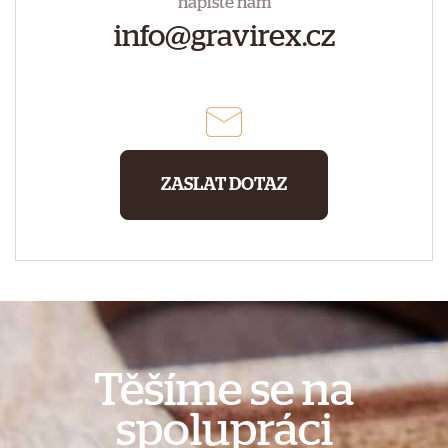
napište nám
info@gravirex.cz
ZASLAT DOTAZ
Těšíme se na
spolupráci