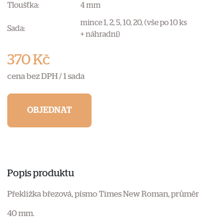
Tloušťka:
4 mm
mince 1, 2, 5, 10, 20, (vše po 10 ks
Sada:
+ náhradní)
370 Kč
cena bez DPH /
1 sada
OBJEDNAT
Popis produktu
Překližka březová, písmo Times New Roman, průměr
40 mm.