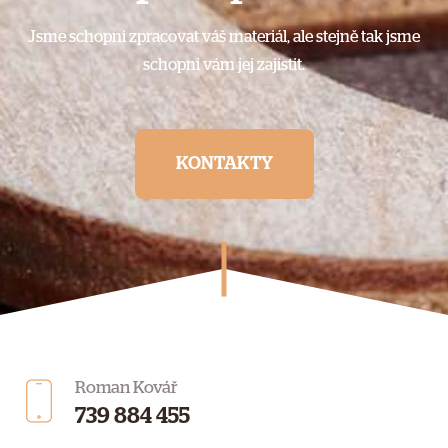
Jsme schopni zpracovat váš materiál, ale stejně tak jsme
schopni vám jej zajistit.
KONTAKTY
Roman Kovář
739 884 455