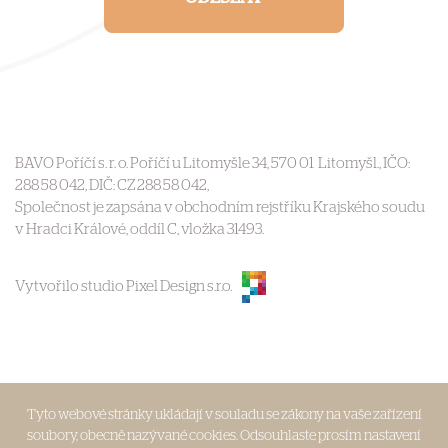
BAVO Poříčí s. r. o. Poříčí u Litomyšle 34, 570 01 Litomyšl., IČO:
288 58 042, DIČ: CZ 288 58 042,
Společnost je zapsána v obchodním rejstříku Krajského soudu
v Hradci Králové, oddíl C, vložka 31493.
Vytvořilo studio Pixel Design s.r.o.
Tyto webové stránky ukládají v souladu se zákony na vaše zařízení
soubory, obecně nazývané cookies. Odsouhlaste prosím nastavení